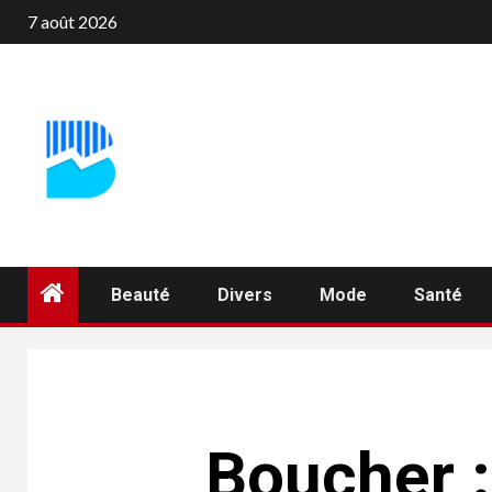
Aller
7 août 2026
au
contenu
Beauté
Divers
Mode
Santé
Boucher :