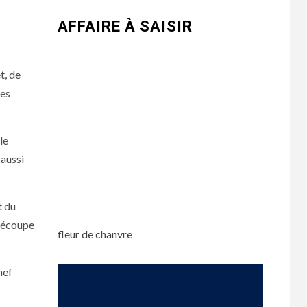
AFFAIRE À SAISIR
t, de
ces
le
 aussi
t du
 découpe
fleur de chanvre
hef