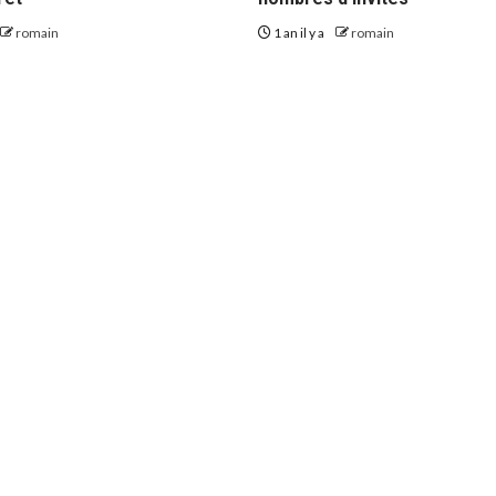
romain
1 an il y a
romain