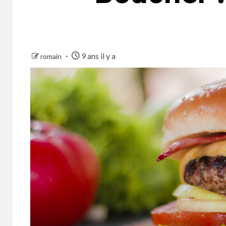
9 ans il y a
romain