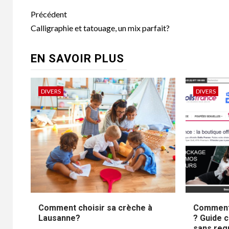
Navigation
Précédent
d’article
Calligraphie et tatouage, un mix parfait?
EN SAVOIR PLUS
DIVERS
DIVERS
Comment choisir sa crèche à
Comment 
Lausanne?
? Guide 
sans reg