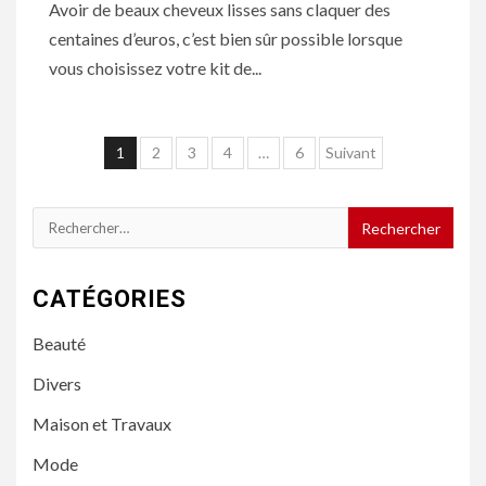
Avoir de beaux cheveux lisses sans claquer des
centaines d’euros, c’est bien sûr possible lorsque
vous choisissez votre kit de...
Navigation
1
2
3
4
…
6
Suivant
des
articles
Rechercher :
CATÉGORIES
Beauté
Divers
Maison et Travaux
Mode