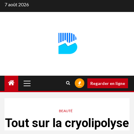
Aller
7 août 2026
au
contenu
Menu
Regarder en ligne
principal
BEAUTÉ
Tout sur la cryolipolyse