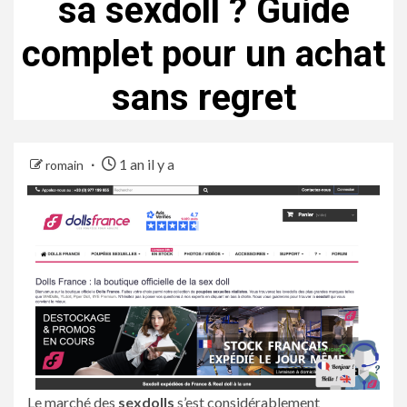
sa sexdoll ? Guide
complet pour un achat
sans regret
1 an il y a
romain
Le marché des
sexdolls
s’est considérablement