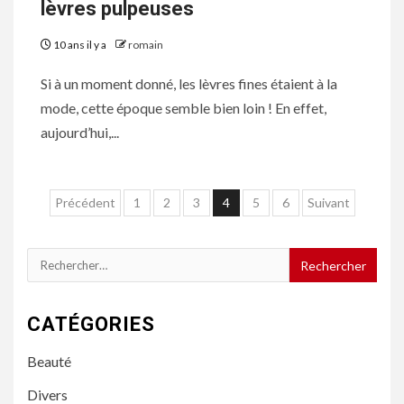
lèvres pulpeuses
10 ans il y a
romain
Si à un moment donné, les lèvres fines étaient à la
mode, cette époque semble bien loin ! En effet,
aujourd’hui,...
Navigation
Précédent
1
2
3
4
5
6
Suivant
des
articles
Rechercher :
CATÉGORIES
Beauté
Divers