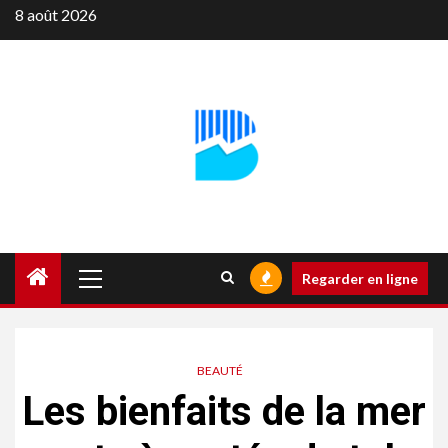
Aller
8 août 2026
au
contenu
Menu
Regarder en ligne
principal
BEAUTÉ
Les bienfaits de la mer