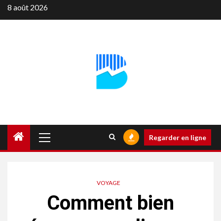
Aller
8 août 2026
au
contenu
Menu
Regarder en ligne
principal
VOYAGE
Comment bien