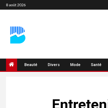
Aller
8 août 2026
au
contenu
Beauté
Divers
Mode
Santé
Entreten