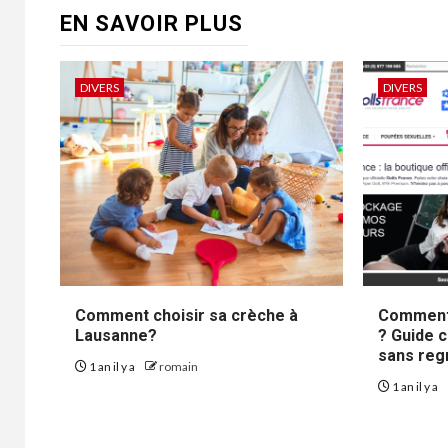
EN SAVOIR PLUS
DIVERS
DIVERS
Comment choisir sa crèche à
Comment 
Lausanne?
? Guide 
sans reg
1 an il y a
romain
1 an il y a