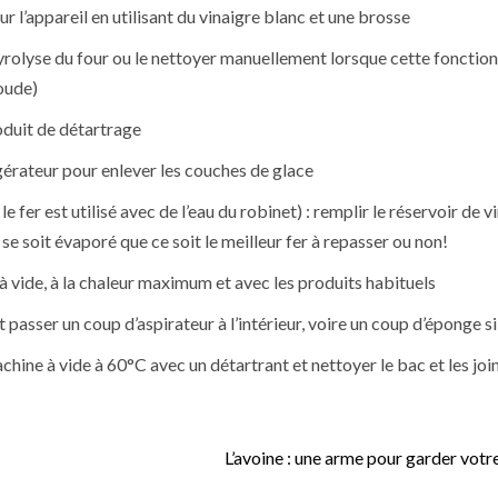
 l’appareil en utilisant du vinaigre blanc et une brosse
 pyrolyse du four ou le nettoyer manuellement lorsque cette fonction
soude)
roduit de détartrage
rigérateur pour enlever les couches de glace
 fer est utilisé avec de l’eau du robinet) : remplir le réservoir de v
 se soit évaporé que ce soit le meilleur fer à repasser ou non!
e à vide, à la chaleur maximum et avec les produits habituels
t passer un coup d’aspirateur à l’intérieur, voire un coup d’éponge s
achine à vide à 60°C avec un détartrant et nettoyer le bac et les joi
L’avoine : une arme pour garder votr