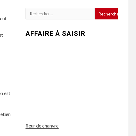
Rechercher :
peut
AFFAIRE À SAISIR
st
en est
retien
fleur de chanvre