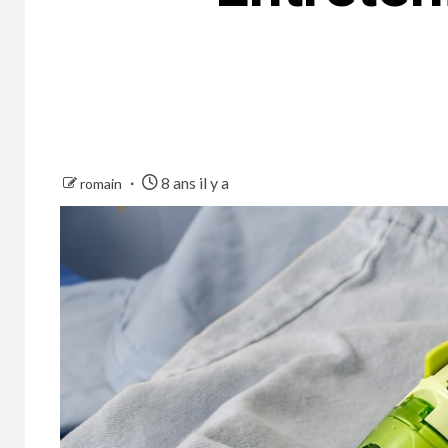
8 ans il y a
romain