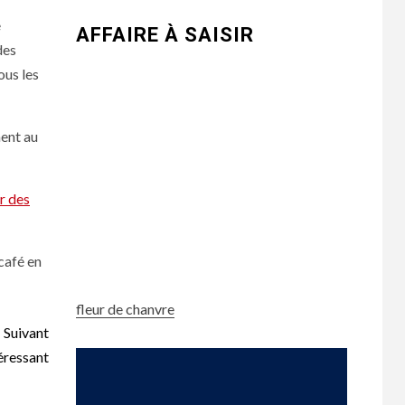
e
AFFAIRE À SAISIR
des
ous les
ent au
er des
 café en
fleur de chanvre
Suivant
téressant