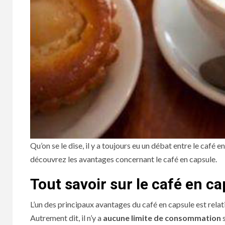
Qu’on se le dise, il y a toujours eu un débat entre le café 
découvrez les avantages concernant le café en capsule.
Tout savoir sur le café en c
L’un des principaux avantages du café en capsule est relati
Autrement dit, il n’y a
aucune limite de consommation
s