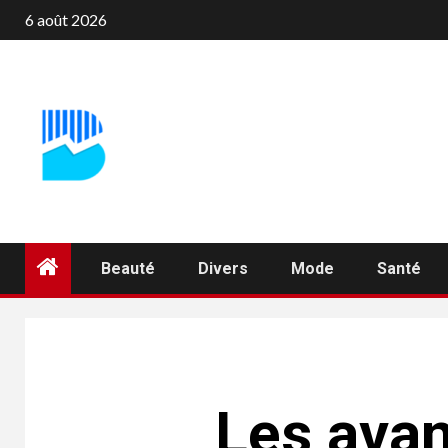
Aller
6 août 2026
au
contenu
Beauté
Divers
Mode
Santé
Les avan