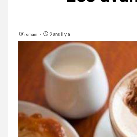
9 ans il y a
romain