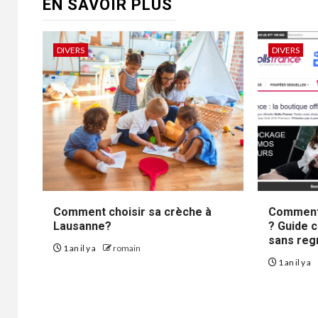
EN SAVOIR PLUS
DIVERS
DIVERS
Comment choisir sa crèche à
Comment 
Lausanne?
? Guide 
sans reg
1 an il y a
romain
1 an il y a