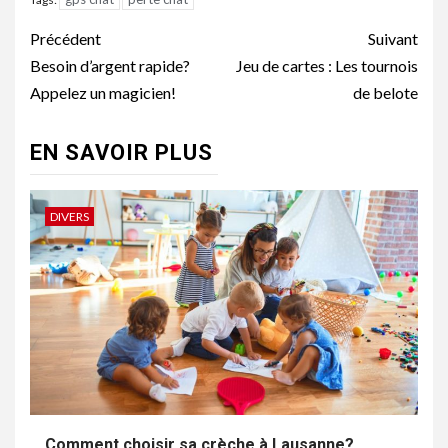
Navigation
Précédent
Suivant
d’article
Besoin d’argent rapide?
Jeu de cartes : Les tournois
Appelez un magicien!
de belote
EN SAVOIR PLUS
DIVERS
Comment choisir sa crèche à Lausanne?