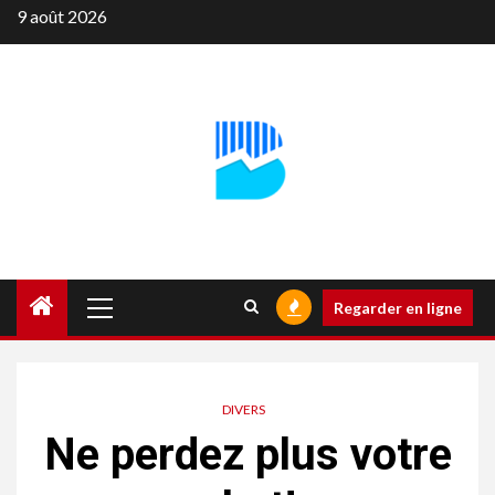
Aller
9 août 2026
au
contenu
Menu
Regarder en ligne
principal
DIVERS
Ne perdez plus votre