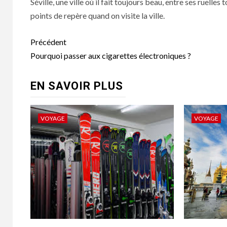
Séville, une ville où il fait toujours beau, entre ses ruelles
points de repère quand on visite la ville.
Navigation
Précédent
d’article
Pourquoi passer aux cigarettes électroniques ?
EN SAVOIR PLUS
VOYAGE
VOYAGE