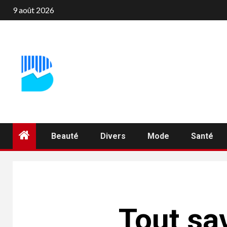
Aller
9 août 2026
au
contenu
Beauté
Divers
Mode
Santé
Tout sa