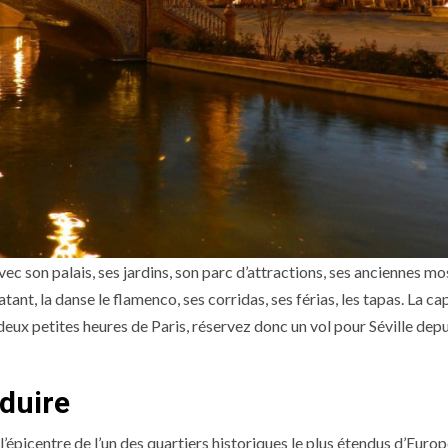
ec son palais, ses jardins, son parc d’attractions, ses anciennes m
ant, la danse le flamenco, ses corridas, ses férias, les tapas. La ca
eux petites heures de Paris, réservez donc un vol pour Séville depu
duire
picentre de l’un des quartiers historiques le plus étendus d’Euro