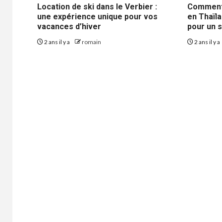
Location de ski dans le Verbier :
Comment
une expérience unique pour vos
en Thaïl
vacances d’hiver
pour un s
2 ans il y a
romain
2 ans il y a