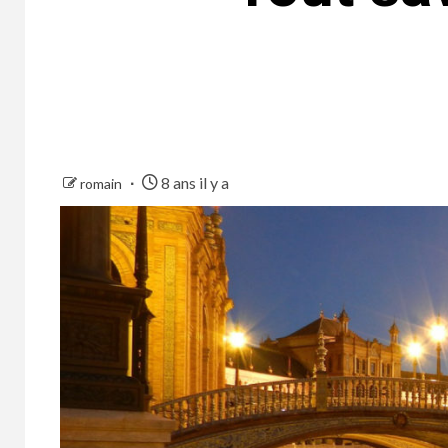
8 ans il y a
romain