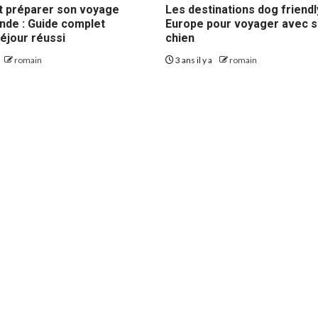
 préparer son voyage
Les destinations dog friendl
ande : Guide complet
Europe pour voyager avec 
éjour réussi
chien
romain
3 ans il y a
romain