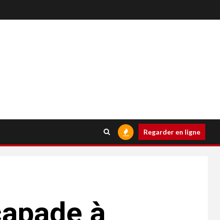
Regarder en ligne
capade à