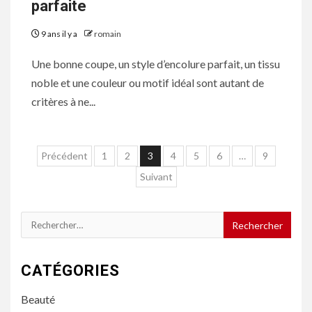
parfaite
9 ans il y a
romain
Une bonne coupe, un style d’encolure parfait, un tissu
noble et une couleur ou motif idéal sont autant de
critères à ne...
Navigation
Précédent
1
2
3
4
5
6
…
9
des
Suivant
articles
Rechercher :
CATÉGORIES
Beauté