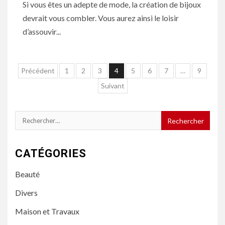
Si vous êtes un adepte de mode, la création de bijoux
devrait vous combler. Vous aurez ainsi le loisir
d’assouvir...
Navigation
Précédent
1
2
3
4
5
6
7
…
9
des
Suivant
articles
Rechercher :
CATÉGORIES
Beauté
Divers
Maison et Travaux