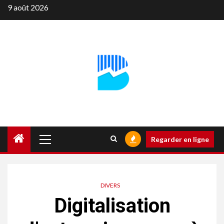
Aller
9 août 2026
au
contenu
Menu
Regarder en ligne
principal
DIVERS
Digitalisation