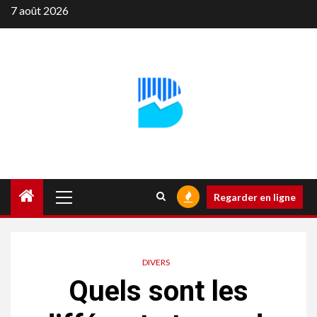
Aller
7 août 2026
au
contenu
Menu
Regarder en ligne
principal
DIVERS
Quels sont les