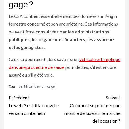
gage ?
Le CSA contient essentiellement des données sur l’engin
terrestre concerné et son propriétaire. Ces informations
peuvent
être consultées par les administrations
publiques, les organismes financiers, les assureurs
et les garagistes
.
Ceux-ci pourraient alors savoir si un
véhicule est impliqué
dans une procédure de saisie
pour dettes, s’il est encore
assuré ou s’il a été volé.
certificat de non gage
Tags:
Navigation
Précédent
Suivant
d’article
Le web 3 est-il la nouvelle
Comment se procurer une
version d’internet ?
montre de luxe sur le marché
de l’occasion ?