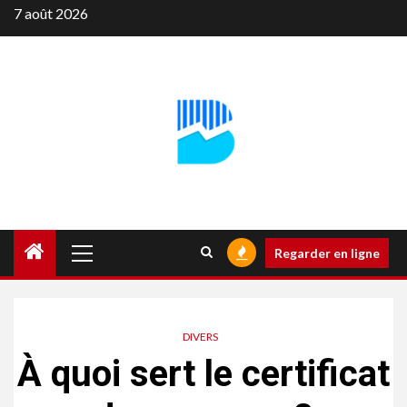
Aller
7 août 2026
au
contenu
Menu
Regarder en ligne
principal
DIVERS
À quoi sert le certificat