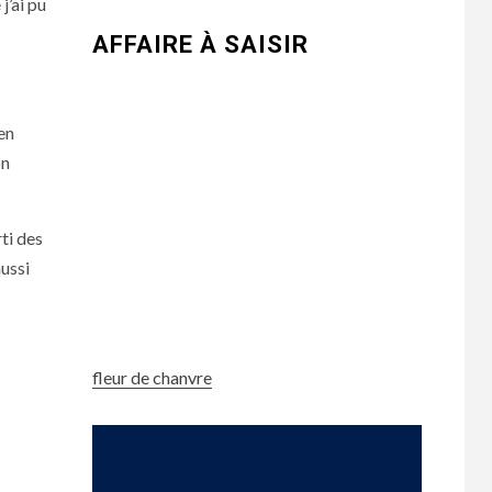
j’ai pu
AFFAIRE À SAISIR
en
on
ti des
ussi
fleur de chanvre