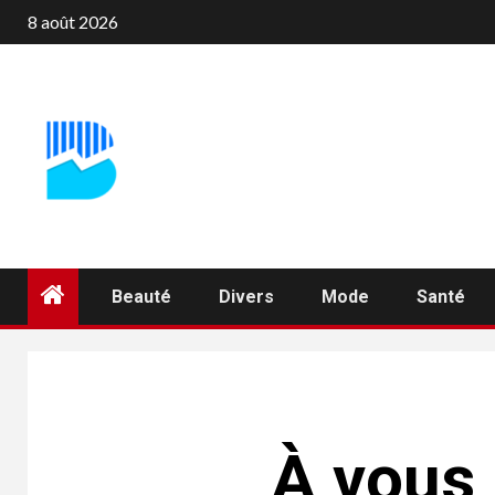
Aller
8 août 2026
au
contenu
Beauté
Divers
Mode
Santé
À vous 