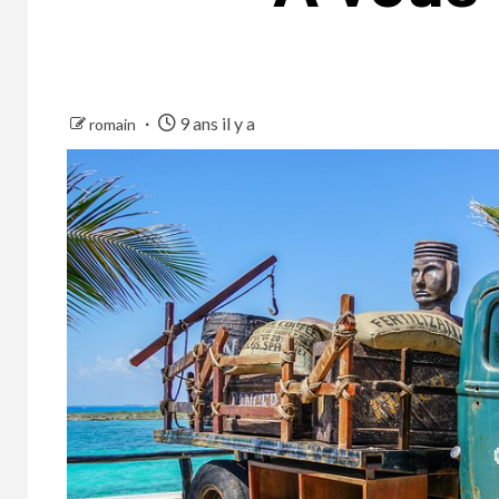
9 ans il y a
romain