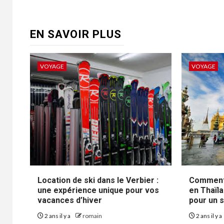
EN SAVOIR PLUS
VOYAGE
VOYAGE
Location de ski dans le Verbier :
Comment
une expérience unique pour vos
en Thaïl
vacances d’hiver
pour un s
2 ans il y a
romain
2 ans il y a