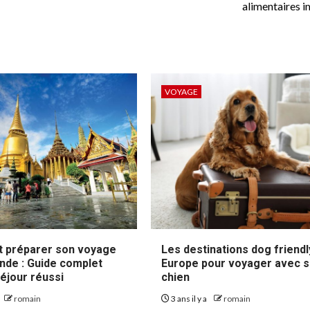
alimentaires 
VOYAGE
 préparer son voyage
Les destinations dog friendl
ande : Guide complet
Europe pour voyager avec 
éjour réussi
chien
romain
3 ans il y a
romain