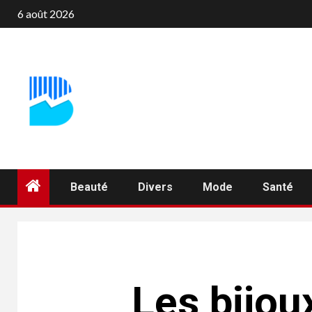
Aller
6 août 2026
au
contenu
Beauté
Divers
Mode
Santé
Les bijou