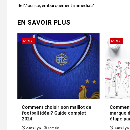
d’article
Ile Maurice, embarquement immédiat?
EN SAVOIR PLUS
MODE
MODE
Comment choisir son maillot de
Comment 
football idéal? Guide complet
marque d
2024
étape pa
2 ans il y a
romain
3 ans il y a