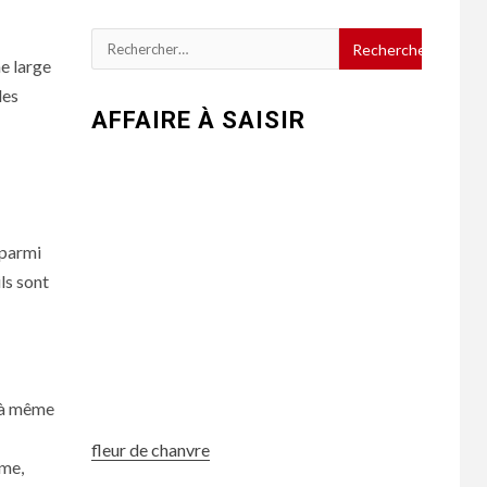
Rechercher :
ne large
les
AFFAIRE À SAISIR
 parmi
ls sont
s à même
fleur de chanvre
ème,