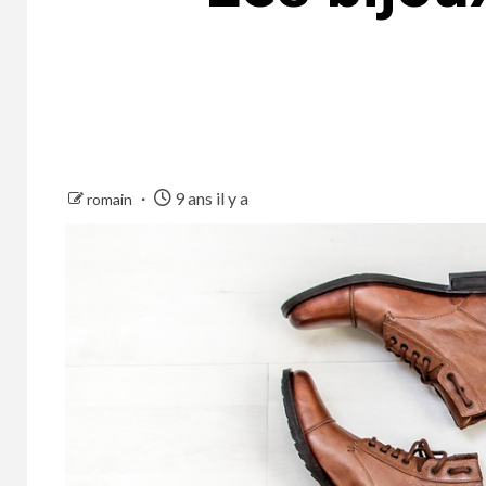
9 ans il y a
romain