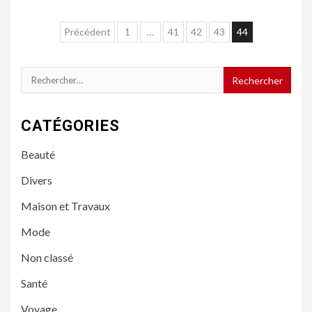
Navigation
Précédent
1
…
41
42
43
44
des
articles
Rechercher :
CATÉGORIES
Beauté
Divers
Maison et Travaux
Mode
Non classé
Santé
Voyage