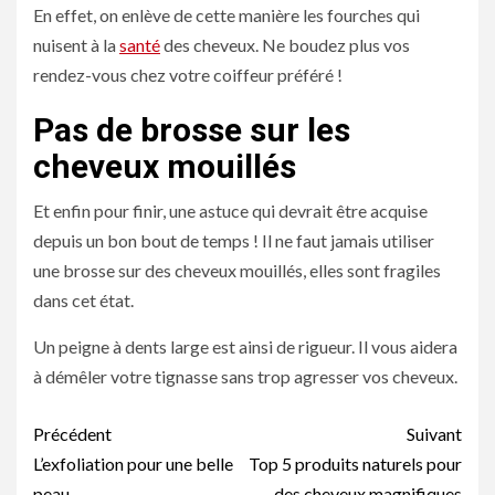
En effet, on enlève de cette manière les fourches qui
nuisent à la
santé
des cheveux. Ne boudez plus vos
rendez-vous chez votre coiffeur préféré !
Pas de brosse sur les
cheveux mouillés
Et enfin pour finir, une astuce qui devrait être acquise
depuis un bon bout de temps ! Il ne faut jamais utiliser
une brosse sur des cheveux mouillés, elles sont fragiles
dans cet état.
Un peigne à dents large est ainsi de rigueur. Il vous aidera
à démêler votre tignasse sans trop agresser vos cheveux.
Navigation
Précédent
Suivant
d’article
L’exfoliation pour une belle
Top 5 produits naturels pour
peau
des cheveux magnifiques