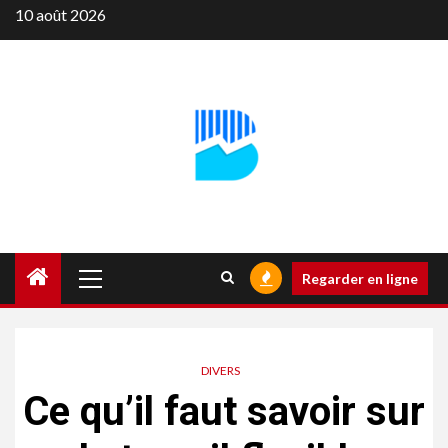
Aller
10 août 2026
au
contenu
Menu
Regarder en ligne
principal
DIVERS
Ce qu’il faut savoir sur