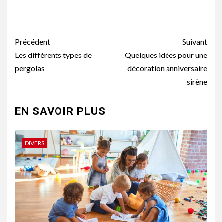
Navigation
Précédent
Suivant
d’article
Les différents types de
Quelques idées pour une
pergolas
décoration anniversaire
sirène
EN SAVOIR PLUS
DIVERS