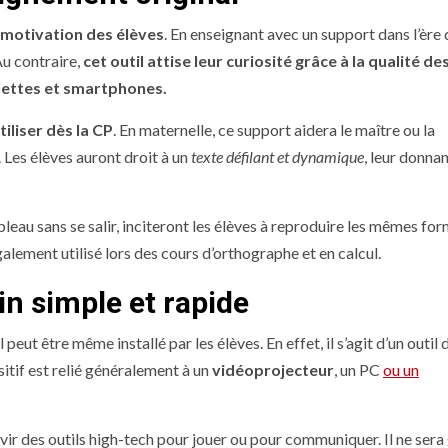
a motivation des élèves
. En enseignant avec un support dans l’ère 
Au contraire,
cet outil attise leur curiosité grâce à la qualité de
lettes et smartphones.
tiliser dès la CP
. En maternelle, ce support aidera le maître ou la
 Les élèves auront droit à un
texte défilant et dynamique
, leur donna
ableau sans se salir, inciteront les élèves à reproduire les mêmes fo
lement utilisé lors des cours d’orthographe et en calcul.
in simple et rapide
peut être même installé par les élèves. En effet, il s’agit d’un outil 
sitif est relié généralement à un
vidéoprojecteur
, un PC
ou un
rvir des outils high-tech pour jouer ou pour communiquer. Il ne sera