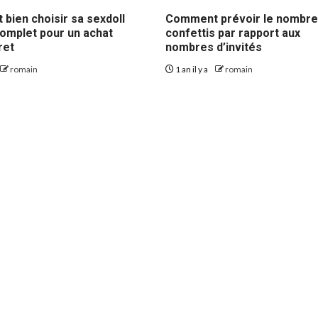
bien choisir sa sexdoll
Comment prévoir le nombre
complet pour un achat
confettis par rapport aux
ret
nombres d’invités
romain
1 an il y a
romain