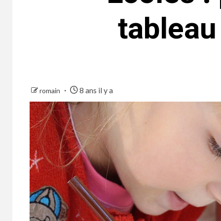
tableau
8 ans il y a
romain