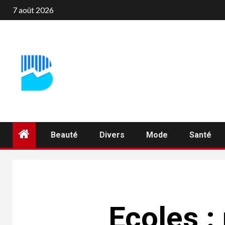
Aller
7 août 2026
au
contenu
Beauté
Divers
Mode
Santé
Ecoles :