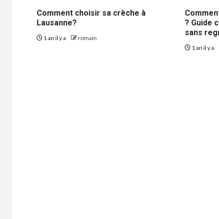
Comment choisir sa crèche à
Comment 
Lausanne?
? Guide 
sans reg
1 an il y a
romain
1 an il y a