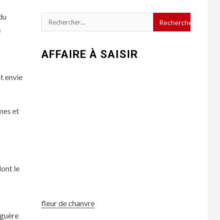
du
Rechercher :
s
AFFAIRE À SAISIR
nt envie
rmes et
dont le
fleur de chanvre
 guère