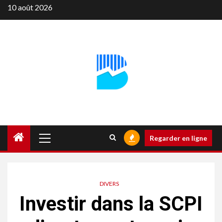
Aller
10 août 2026
au
contenu
Menu
Regarder en ligne
principal
DIVERS
Investir dans la SCPI