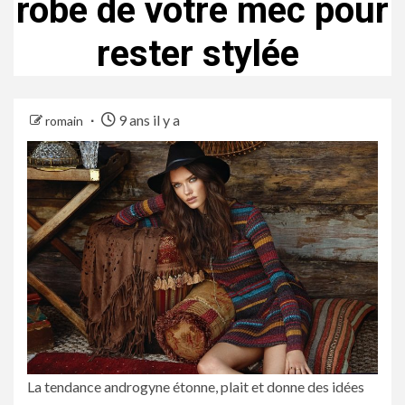
robe de votre mec pour
rester stylée
9 ans il y a
romain
La tendance androgyne étonne, plait et donne des idées