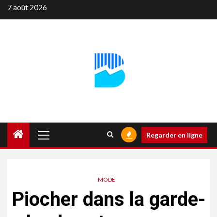
Aller
7 août 2026
au
contenu
Menu
Regarder en ligne
principal
MODE
Piocher dans la garde-