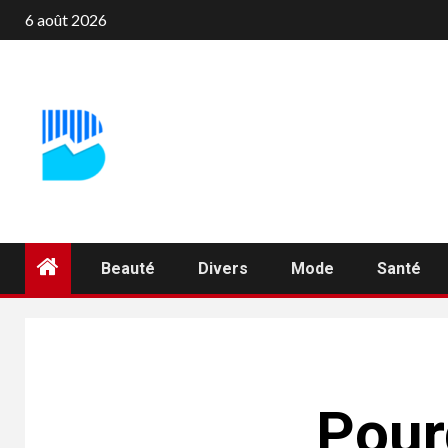
Aller
6 août 2026
au
contenu
Beauté
Divers
Mode
Santé
Pour