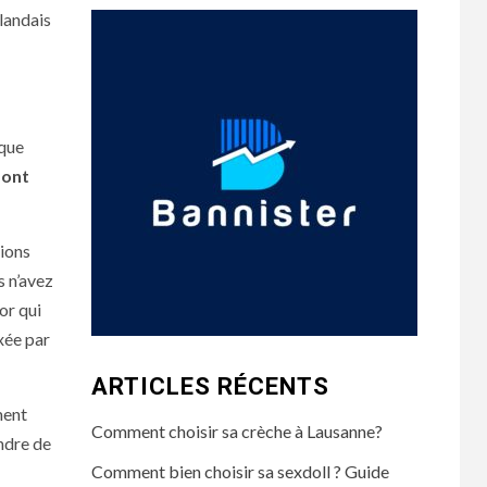
llandais
ique
sont
tions
s n’avez
or qui
xée par
ARTICLES RÉCENTS
ment
Comment choisir sa crèche à Lausanne?
endre de
Comment bien choisir sa sexdoll ? Guide