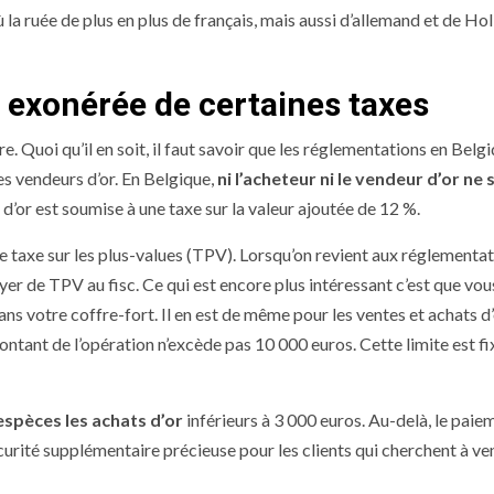
ù la ruée de plus en plus de français, mais aussi d’allemand et de Ho
t exonérée de certaines taxes
re. Quoi qu’il en soit, il faut savoir que les réglementations en Belg
es vendeurs d’or. En Belgique,
ni l’acheteur ni le vendeur d’or ne 
e d’or est soumise à une taxe sur la valeur ajoutée de 12 %.
de taxe sur les plus-values (TPV). Lorsqu’on revient aux réglementa
ayer de TPV au fisc. Ce qui est encore plus intéressant c’est que vou
ns votre coffre-fort. Il en est de même pour les ventes et achats d’
montant de l’opération n’excède pas 10 000 euros. Cette limite est fi
espèces les achats d’or
inférieurs à 3 000 euros. Au-delà, le paie
sécurité supplémentaire précieuse pour les clients qui cherchent à v