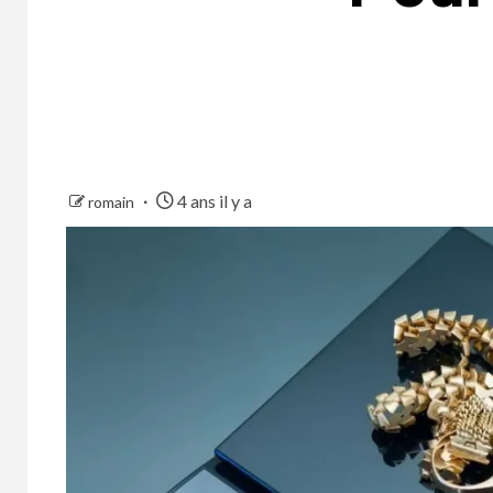
4 ans il y a
romain