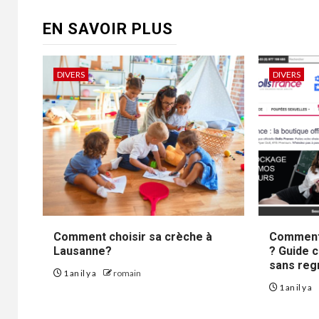
EN SAVOIR PLUS
DIVERS
DIVERS
Comment choisir sa crèche à
Comment 
Lausanne?
? Guide 
sans reg
1 an il y a
romain
1 an il y a