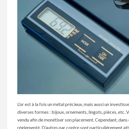
L’or est à la fois un métal précieux, mais aussi un investi
diverses formes : bijoux, ornements, lingots, pièces, etc.
vendu afin de monétiser son placement. Cependant, dans c
réglementé. D’autres par contre sont particulièrement att