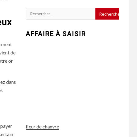
Rechercher :
eux
AFFAIRE À SAISIR
lement
vient de
otre or
rrez dans
es
à payer
fleur de chanvre
certain