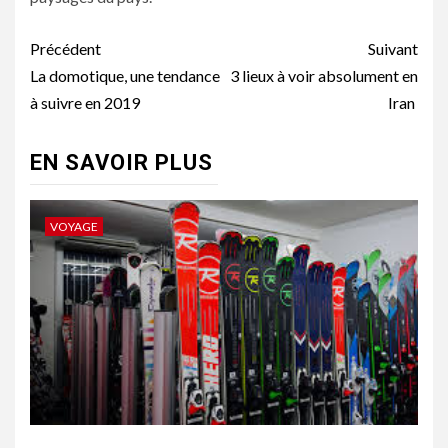
Navigation
Précédent
Suivant
d’article
La domotique, une tendance
3 lieux à voir absolument en
à suivre en 2019
Iran
EN SAVOIR PLUS
VOYAGE