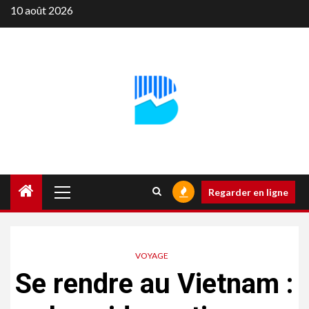
Aller
10 août 2026
au
contenu
Menu
Regarder en ligne
principal
VOYAGE
Se rendre au Vietnam :