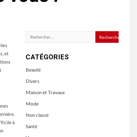
Rechercher :
iles
s, et
CATÉGORIES
utions
Beauté
t
Divers
Maison et Travaux
Mode
onnes
ernière.
Non classé
ficile à
Santé
en