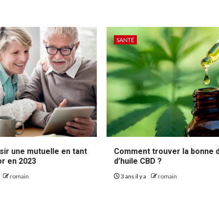
SANTÉ
sir une mutuelle en tant
Comment trouver la bonne 
or en 2023
d’huile CBD ?
romain
3 ans il y a
romain