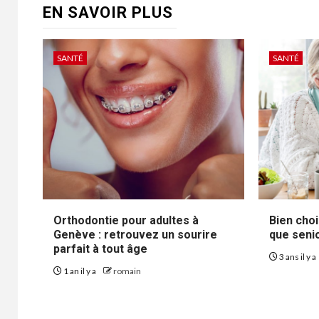
EN SAVOIR PLUS
SANTÉ
SANTÉ
Orthodontie pour adultes à
Bien choi
Genève : retrouvez un sourire
que seni
parfait à tout âge
3 ans il y a
1 an il y a
romain