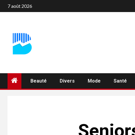
Aller
7 août 2026
au
contenu
Beauté
Divers
Mode
Santé
Seniors