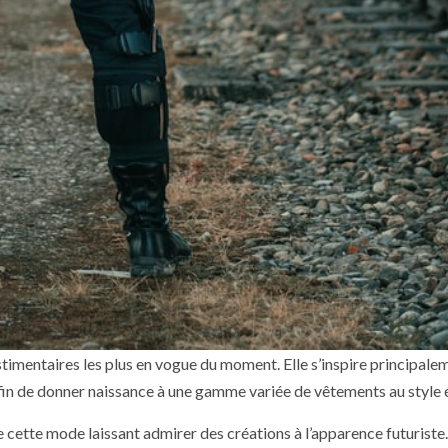
imentaires les plus en vogue du moment. Elle s’inspire principale
afin de donner naissance à une gamme variée de vêtements au style 
de cette mode laissant admirer des créations à l’apparence futuriste.