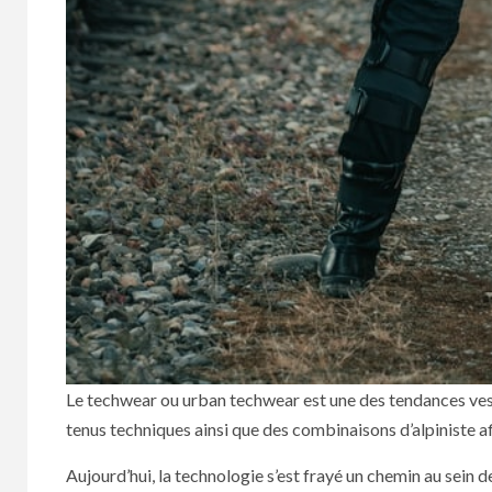
Le techwear ou urban techwear est une des tendances vest
tenus techniques ainsi que des combinaisons d’alpiniste 
Aujourd’hui, la technologie s’est frayé un chemin au sein 