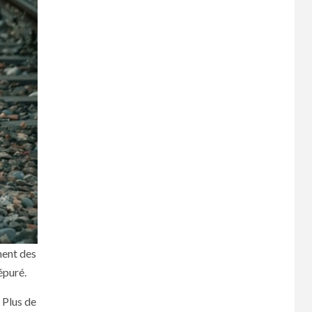
ment des
épuré.
 Plus de