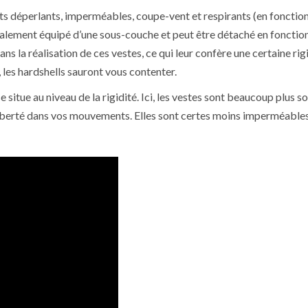
nts déperlants, imperméables, coupe-vent et respirants (en fonction
galement équipé d’une sous-couche et peut être détaché en fonctio
s la réalisation de ces vestes, ce qui leur confère une certaine rigi
 les hardshells sauront vous contenter.
se situe au niveau de la rigidité. Ici, les vestes sont beaucoup plus s
 liberté dans vos mouvements. Elles sont certes moins imperméables