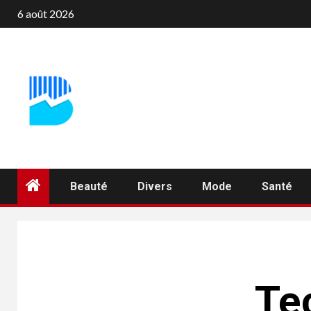
Aller
6 août 2026
au
contenu
Beauté
Divers
Mode
Santé
Tec