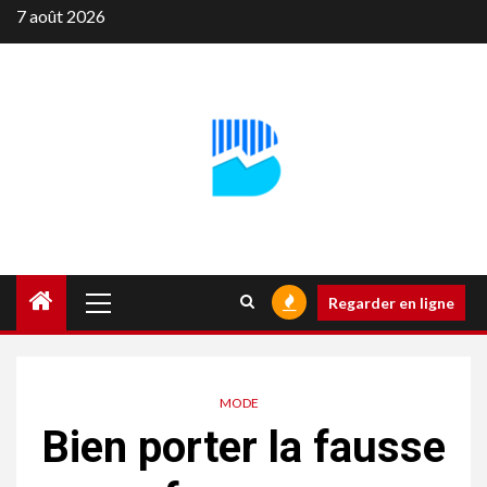
Aller
7 août 2026
au
contenu
Menu
Regarder en ligne
principal
MODE
Bien porter la fausse