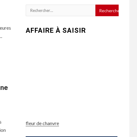
Rechercher :
heures
AFFAIRE À SAISIR
..
nne
s
fleur de chanvre
ion