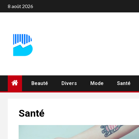
Aller
8 août 2026
au
contenu
Beauté
Divers
Mode
Santé
Santé