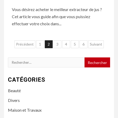
Vous désirez acheter le meilleur extracteur de jus ?
Cet article vous guide afin que vous puissiez
effectuer votre choix dans...
Navigation
Précédent
1
2
3
4
5
6
Suivant
des
articles
Rechercher :
CATÉGORIES
Beauté
Divers
Maison et Travaux