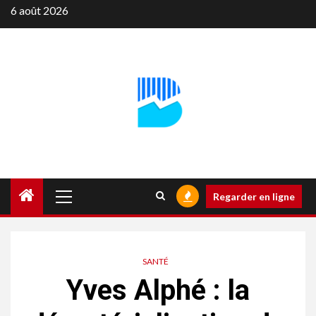
Aller
6 août 2026
au
contenu
Menu
Regarder en ligne
principal
SANTÉ
Yves Alphé : la