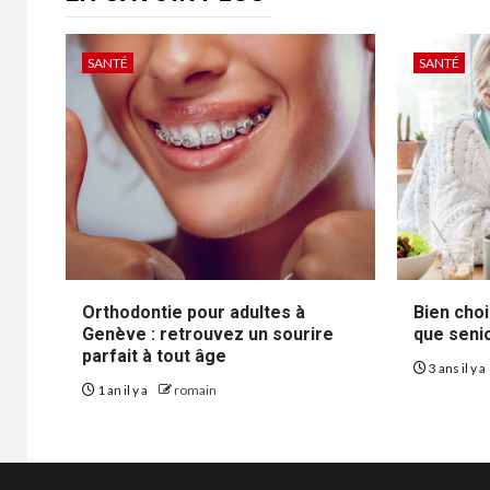
SANTÉ
SANTÉ
Orthodontie pour adultes à
Bien choi
Genève : retrouvez un sourire
que seni
parfait à tout âge
3 ans il y a
1 an il y a
romain