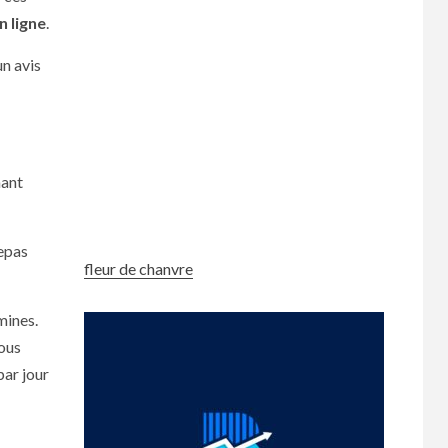
n ligne
.
un avis
hant
repas
fleur de chanvre
mines.
vous
par jour