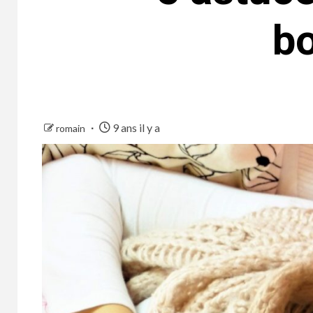
bo
9 ans il y a
romain