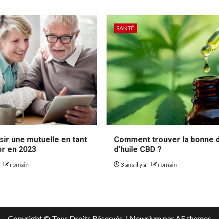
SANTÉ
sir une mutuelle en tant
Comment trouver la bonne 
or en 2023
d’huile CBD ?
romain
3 ans il y a
romain
Copyright © Tous Droits Réservés.
|
Newsium
par AF themes