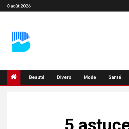
Aller
8 août 2026
au
contenu
Beauté
Divers
Mode
Santé
5 astuce