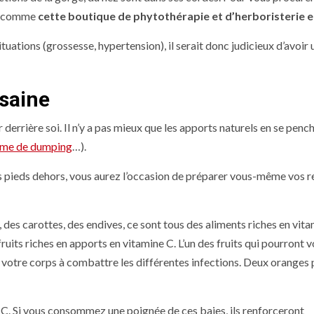
es comme
cette boutique de phytothérapie et d’herboristerie e
tuations (grossesse, hypertension), il serait donc judicieux d’avoir 
 saine
ir derrière soi. Il n’y a pas mieux que les apports naturels en se penc
me de dumping
…).
s pieds dehors, vous aurez l’occasion de préparer vous-même vos 
 des carottes, des endives, ce sont tous des aliments riches en vita
ruits riches en apports en vitamine C. L’un des fruits qui pourront 
votre corps à combattre les différentes infections. Deux oranges 
 C. Si vous consommez une poignée de ces baies, ils renforceront