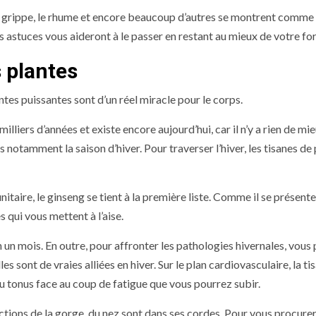
 la grippe, le rhume et encore beaucoup d’autres se montrent comme
ines astuces vous aideront à le passer en restant au mieux de votre fo
s plantes
tes puissantes sont d’un réel miracle pour le corps.
milliers d’années et existe encore aujourd’hui, car il n’y a rien de mi
 notamment la saison d’hiver. Pour traverser l’hiver, les tisanes de
ire, le ginseng se tient à la première liste. Comme il se présent
s qui vous mettent à l’aise.
un mois. En outre, pour affronter les pathologies hivernales, vous
s sont de vraies alliées en hiver. Sur le plan cardiovasculaire, la ti
du tonus face au coup de fatigue que vous pourrez subir.
fections de la gorge, du nez sont dans ses cordes. Pour vous procure