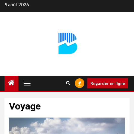
Aller
9 août 2026
au
contenu
Menu
Regarder en ligne
principal
Voyage