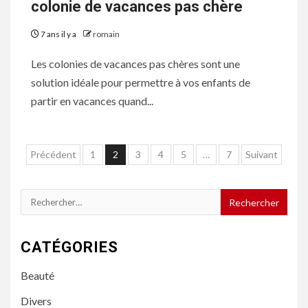
colonie de vacances pas chère
7 ans il y a
romain
Les colonies de vacances pas chères sont une
solution idéale pour permettre à vos enfants de
partir en vacances quand...
Navigation
Précédent
1
2
3
4
5
…
7
Suivant
des
articles
Rechercher :
CATÉGORIES
Beauté
Divers