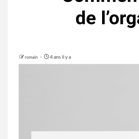
de l’or
4 ans il y a
romain