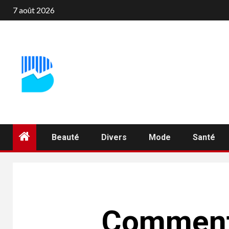
Aller
7 août 2026
au
contenu
Beauté
Divers
Mode
Santé
Comment c