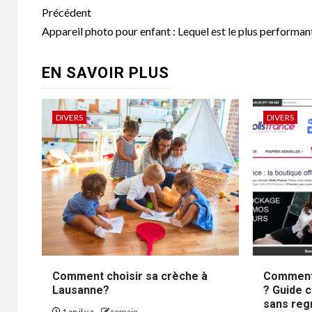
Navigation
Précédent
d’article
Appareil photo pour enfant : Lequel est le plus performan
EN SAVOIR PLUS
DIVERS
DIVERS
Comment choisir sa crèche à
Comment 
Lausanne?
? Guide 
sans reg
1 an il y a
romain