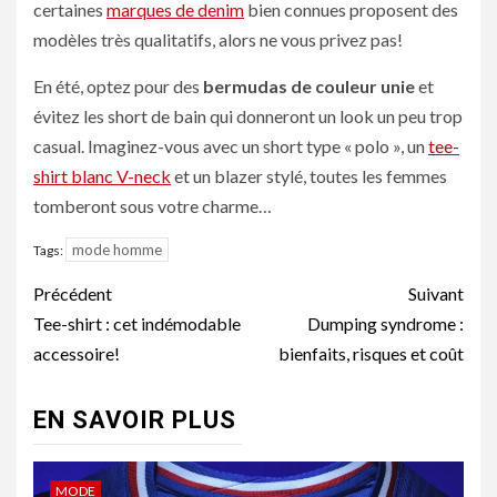
certaines
marques de denim
bien connues proposent des
modèles très qualitatifs, alors ne vous privez pas!
En été, optez pour des
bermudas de couleur unie
et
évitez les short de bain qui donneront un look un peu trop
casual. Imaginez-vous avec un short type « polo », un
tee-
shirt blanc V-neck
et un blazer stylé, toutes les femmes
tomberont sous votre charme…
mode homme
Tags:
Navigation
Précédent
Suivant
d’article
Tee-shirt : cet indémodable
Dumping syndrome :
accessoire!
bienfaits, risques et coût
EN SAVOIR PLUS
MODE