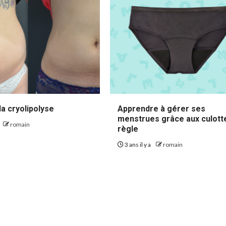
la cryolipolyse
Apprendre à gérer ses
menstrues grâce aux culott
romain
règle
3 ans il y a
romain