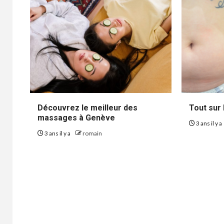
Découvrez le meilleur des
Tout sur 
massages à Genève
3 ans il y a
3 ans il y a
romain