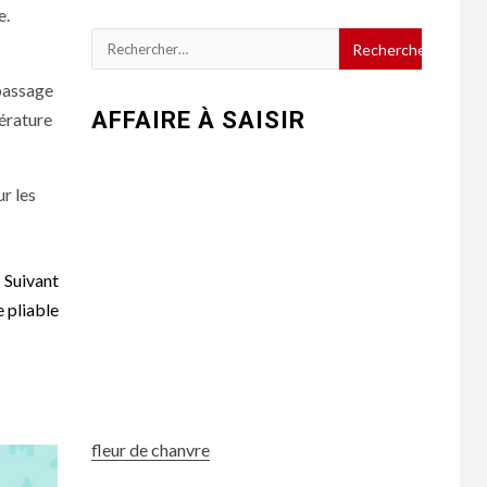
e.
Rechercher :
 passage
AFFAIRE À SAISIR
érature
r les
Suivant
 pliable
fleur de chanvre