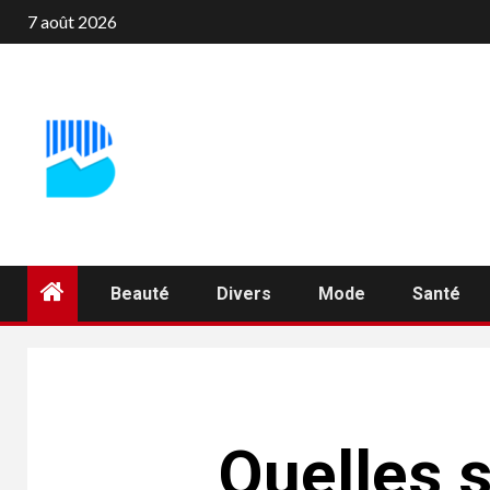
Aller
7 août 2026
au
contenu
Beauté
Divers
Mode
Santé
Quelles 