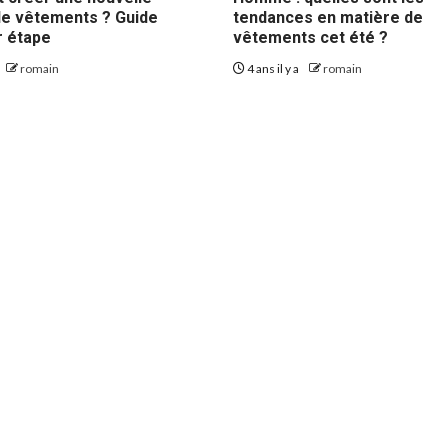
e vêtements ? Guide
tendances en matière de
r étape
vêtements cet été ?
romain
4 ans il y a
romain