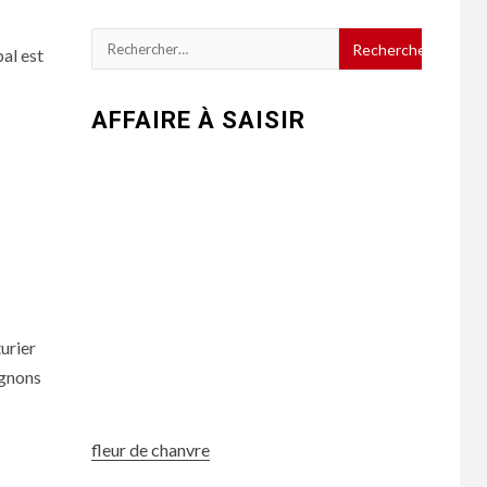
Rechercher :
pal est
AFFAIRE À SAISIR
turier
lignons
fleur de chanvre