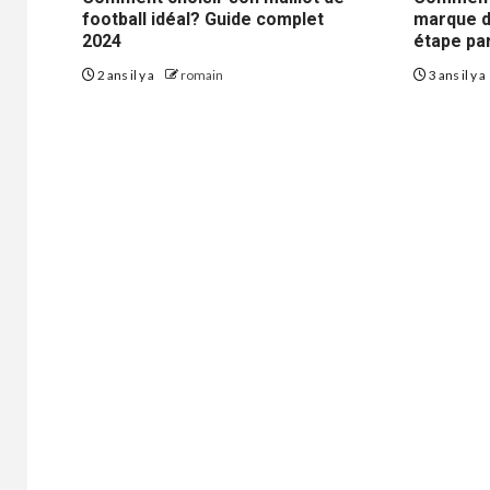
football idéal? Guide complet
marque d
2024
étape pa
2 ans il y a
romain
3 ans il y a