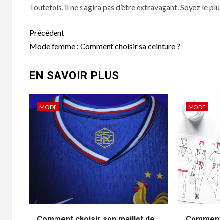
Toutefois, il ne s’agira pas d’être extravagant. Soyez le plu
Navigation
Précédent
d’article
Mode femme : Comment choisir sa ceinture ?
EN SAVOIR PLUS
MODE
MODE
Comment choisir son maillot de
Comment 