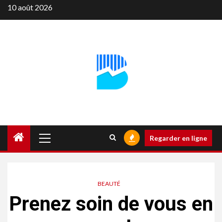
Aller
10 août 2026
au
contenu
Menu
Regarder en ligne
principal
BEAUTÉ
Prenez soin de vous en