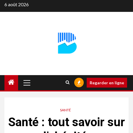
Aller
6 août 2026
au
contenu
Menu
Regarder en ligne
principal
SANTÉ
Santé : tout savoir sur