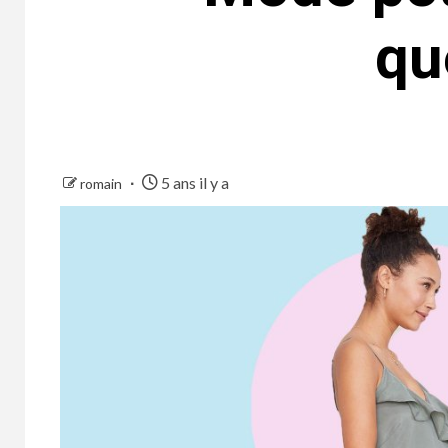
qu
5 ans il y a
romain