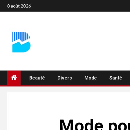
Aller
8 août 2026
au
contenu
Beauté
Divers
Mode
Santé
Mode pou