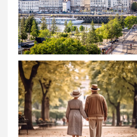
Les avantages d’un
5
investissement
immobilier en
France pour les
expatriés
1
Comment choisir sa
crèche à Lausanne?
Comment bien
2
choisir sa sexdoll ?
Guide complet pour
un achat sans
regret
Orthodontie pour
3
adultes à Genève :
retrouvez un
sourire parfait à
tout âge