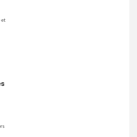
 et
es
ers