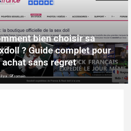
mment bien choisir sa
xdoll ? Guide complet pour
 achat sans regret
il y a
romain