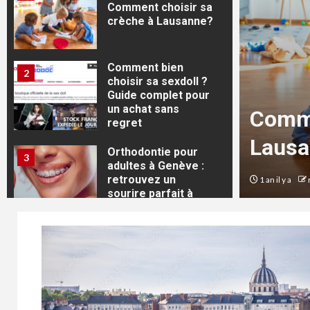
Comment choisir sa
crèche à Lausanne?
Comment bien
2
choisir sa sexdoll ?
ages d’un
Guide complet pour
un achat sans
ement immobilier en
Comme
regret
ur les expatriés
Lausa
Orthodontie pour
3
adultes à Genève :
retrouvez un
1 an il y a
sourire parfait à
tout âge
4
Comment prévoir le
nombre de confettis
par rapport aux
nombres d’invités