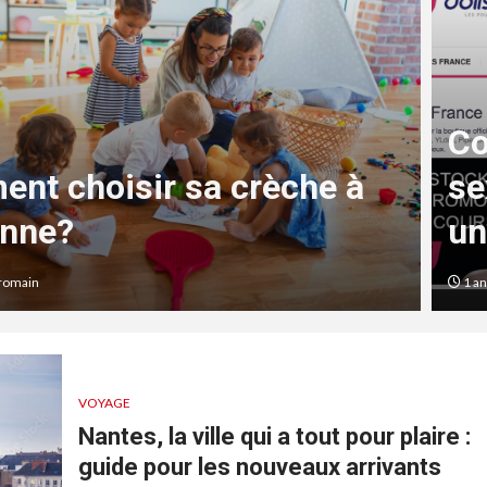
Co
nt choisir sa crèche à
se
nne?
un
romain
1 an 
VOYAGE
Nantes, la ville qui a tout pour plaire :
guide pour les nouveaux arrivants